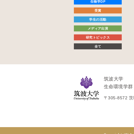
生物学DP
受賞
学生の活動
メディア出演
研究トピックス
全て
筑波大学
生命環境学群
〒
305-8572
茨