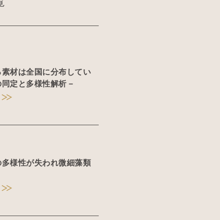
覧
る素材は全国に分布してい
の同定と多様性解析－
の多様性が失われ微細藻類