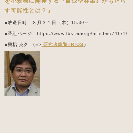
を小規模に開発する『自伐型林業』がもたら
す可能性とは？」
■放送日時 ８月３１日（木）15:30～
■番組ページ https://www.tbsradio.jp/articles/74171/
■
興梠 克久
（=>
研究者総覧TRIOS
）