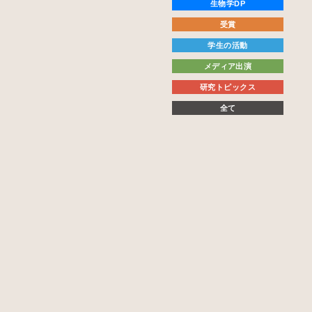
生物学DP
受賞
学生の活動
メディア出演
研究トピックス
全て