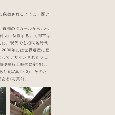
に象徴されるように、西ア
)は、首都のダカールから北へ
国境付近に位置する。同都市は
えた。現代でも植民地時代
2000年には世界遺産に登
よってデザインされたフェ
が郵便飛行士時代に宿泊し、
り)(写真2・3)。そのた
ある(写真4)。