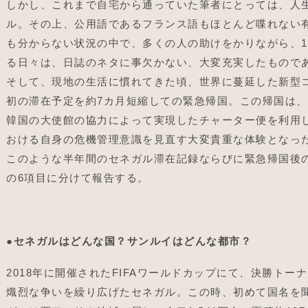
しかし、これまで自宅から通っていた筆者にとっては、人
ル。その上、公用語であるフランス語もほとんど喋れない
も分からない状況の中で、多くの人の助けをかりながら、1つ
る日々は、日誌のネタに事欠かない、大変充実したもので
そして、現地の生活に慣れてきた頃、世界に蔓延した新型
初の滞在予定を約7カ月短縮しての緊急帰国。この帰国は
韓国の大使館の協力によって実現したチャーター便を利用
おける自身の危機管理意識を見直す大変貴重な体験となっ
このような半年間のセネガル滞在記録ならびに緊急帰国後
の6項目に分けて報告する。
●
セネガルはどんな国？サンルイはどんな都市？
2018年に開催されたFIFAワールドカップにて、決勝ト
熾烈な争いを繰り広げたセネガル。この時、初めて国名を