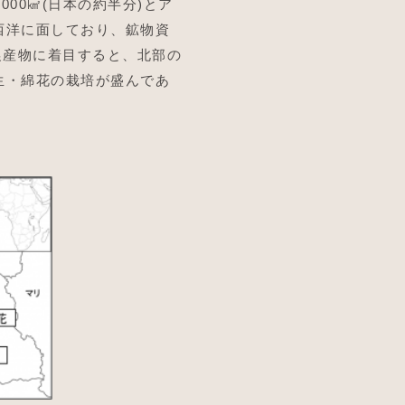
000㎢(日本の約半分)とア
西洋に面しており、鉱物資
農産物に着目すると、北部の
生・綿花の栽培が盛んであ