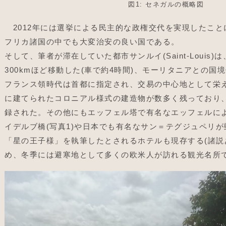
図1: セネガルの概略図
2012年には選挙による民主的な政権交代を実現したこと
フリカ諸国の中でも大変治安の良い国である。
そして、筆者が滞在していた都市サンルイ(Saint-Louis
300kmほど移動した(車で約4時間)、モーリタニアとの
フランス領時代は首都に指定され、交易の中心地として栄
に建てられたコロニアル様式の建造物が数多く残っており、
録された。その他にもエッフェル塔で有名なエッフェルに
イデルブ橋(写真1)や日本でも有名なサン＝テグジュペリ
「星の王子様」を執筆したとされるホテルも現存する(諸説あ
め、冬季には避寒地として多くの欧米人が訪れる観光名所で