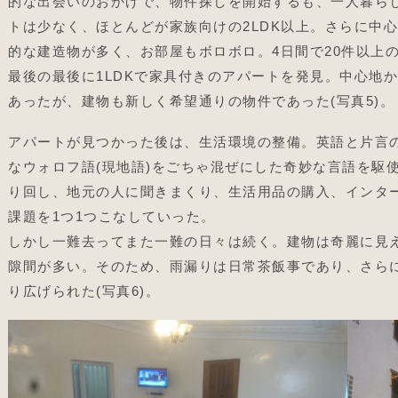
的な出会いのおかげで、物件探しを開始するも、一人暮ら
トは少なく、ほとんどが家族向けの2LDK以上。さらに中
的な建造物が多く、お部屋もボロボロ。4日間で20件以上
最後の最後に1LDKで家具付きのアパートを発見。中心地
あったが、建物も新しく希望通りの物件であった(写真5)。
アパートが見つかった後は、生活環境の整備。英語と片言
なウォロフ語(現地語)をごちゃ混ぜにした奇妙な言語を駆
り回し、地元の人に聞きまくり、生活用品の購入、インタ
課題を1つ1つこなしていった。
しかし一難去ってまた一難の日々は続く。建物は奇麗に見
隙間が多い。そのため、雨漏りは日常茶飯事であり、さら
り広げられた(写真6)。