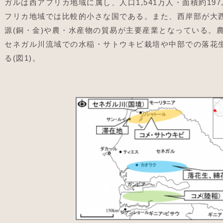
ガルは西アフリカ地域に属し、人口1,541万人・面積約197,
フリカ地域では比較的小さな国である。また、西岸部が大
源(銅・金)や農・水産物の貿易が主要産業となっている。
セネガル川流域での水稲・サトウキビ栽培や中部での落花
る(図1)。