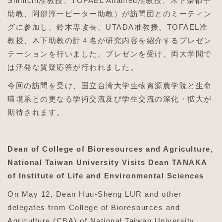
Shinichi准教授、TOFAEL Ahamed准教授、木下奈都子
助教、阿部淳一ピーター助教）が訪問団とのミーティン
グに参加し、鈴木専攻長、UTADA准教授、TOFAEL准
教授、木下助教の計４名が研究内容を紹介するプレゼン
テーションを行いました。プレゼンを受け、両大学間で
は活発な質疑応答が行われました。
今回の訪問を受け、国立台湾大学生物資源農学院と生命
環境系との更なる学術交流及び学生交流の深化・拡大が
期待されます。
Dean of College of Bioresources and Agriculture,
National Taiwan University Visits Dean TANAKA
of Institute of Life and Environmental Sciences
On May 12, Dean Huu-Sheng LUR and other
delegates from College of Bioresources and
Agriculture (CBA) of National Taiwan University