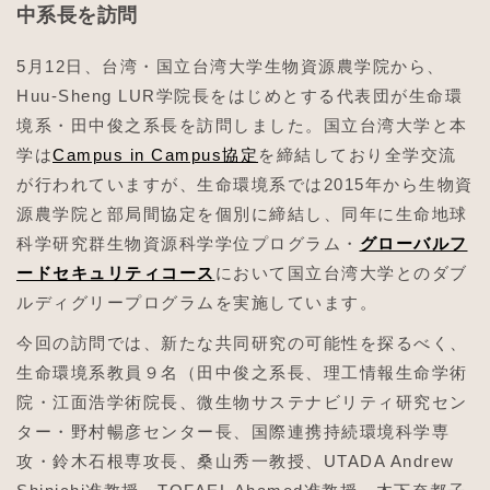
中系長を訪問
5月12日、台湾・国立台湾大学生物資源農学院から、
Huu-Sheng LUR学院長をはじめとする代表団が生命環
境系・田中俊之系長を訪問しました。国立台湾大学と本
学は
Campus in Campus協定
を締結しており全学交流
が行われていますが、生命環境系では2015年から生物資
源農学院と部局間協定を個別に締結し、同年に生命地球
科学研究群生物資源科学学位プログラム・
グローバルフ
ードセキュリティコース
において国立台湾大学とのダブ
ルディグリープログラムを実施しています。
今回の訪問では、新たな共同研究の可能性を探るべく、
生命環境系教員９名（田中俊之系長、理工情報生命学術
院・江面浩学術院長、微生物サステナビリティ研究セン
ター・野村暢彦センター長、国際連携持続環境科学専
攻・鈴木石根専攻長、桑山秀一教授、UTADA Andrew