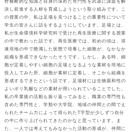
野横断的な知識と自身の深めた専門性を武器に課題を解
決し前進する人材を育成しようという取り組みです。こ
の授業の中、私は足場を見つけることの重要性について
学生の皆さんに話をするようにしています。足場とは、
私が生命環境科学研究科で受けた再生医療に関する授業
の中で教わった話です。再生医療では、初めの頃は、溶
液培地の中で懸濁した状態で培養した細胞が、なかなか
組織を形成できなかったそうです。しかし、ある時、細
胞が定着しやすい細胞の足場となるような素材を培地に
投入してみた所、細胞が素材に定着し、そこから組織を
形成するできたという話です。足場材には生物親和性の
よいポリ乳酸などの素材が用いられていることでした。
私の卒業後の活動も振り返ってみると、職業の専門性も
含めた専門性と、学類や大学院、地域の仲間との間でえ
られたチーム力によって得られたT字型が少しずつ自分
の中に作り上げられてきたのかなと思っています。ま
た、一人では考えてもみなかった活動の形成が、仲間に