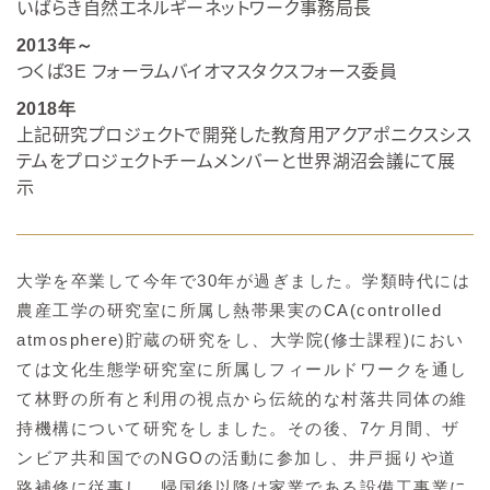
いばらき自然エネルギーネットワーク事務局長
2013年～
つくば
3E
フォーラムバイオマスタクスフォース委員
2018年
上記研究プロジェクトで開発した教育用アクアポニクスシス
テムをプロジェクトチームメンバーと世界湖沼会議にて展
示
大学を卒業して今年で30年が過ぎました。学類時代には
農産工学の研究室に所属し熱帯果実のCA(controlled
atmosphere)貯蔵の研究をし、大学院(修士課程)におい
ては文化生態学研究室に所属しフィールドワークを通し
て林野の所有と利用の視点から伝統的な村落共同体の維
持機構について研究をしました。その後、7ケ月間、ザ
ンビア共和国でのNGOの活動に参加し、井戸掘りや道
路補修に従事し、帰国後以降は家業である設備工事業に