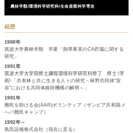
農林学類/環境科学研究科/生命産業科学専攻
経歴
1988
年
筑波大学農林学類 卒業「熱帯果実の
CA
貯蔵に関する
研究」
1991
年
筑波大学大学院修士課程環境科学研究科修了
修士（学
術）
「共有林と共に生きる人々の研究～林野共同体“室
谷”における共同体維持機構の解明～」
1991
年
難民を助ける会
(AAR)
ボランティア（ザンビア共和国メ
へバ難民キャンプ）
1992
年～
島田設備株式会社（現在に至る）