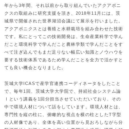
年から3年間、それ以前から取り組んでいたアクアポニ
クスの取組みに研究支援を頂き、2018年11月には、茨
城県で開催された世界湖沼会議にて展示を行いました。
アクアポニクスとは養殖と水耕栽培を組み合わせた技術
です。私にとってこの技術開発は、生命産業科学で学ん
だこと環境科学で学んだこと農林学類で学んだことをす
べて注ぎ込んでもまだ足りない幅広い知識とノウハウを
要する技術体系であるため学んだことを全力で活かすと
ても良い機会となりました。
茨城大学ICASで産学官連携コーディネータをしたこと
で、毎年1回、茨城大学大学院で、持続社会システム論
Ⅰという講義を1回分担当させていただいており、その
中で環境人材について話をしています。環境人材とは、
専門性を縦の柱に、俯瞰的な視点を横の柱としたT字型
の人材像であり、全体を高い位置から見おろしながら分