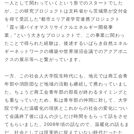
一人として関わっていくという形でのスタートでした
が、この研究プロジェクトは文科省から茨城県が交付金
を得て受託した“都市エリア産学官連携プロジェクト
「霞ヶ浦バイオマスリサイクルエネルギー開発事
業」”という大きなプロジェクトで、この事業に関わっ
たことで得られた経験は、後述するいばらき自然エネル
ギーネットワークの構築や世界湖沼会議でのアクアポニ
クスの展示等へと繋がっています。
一方、この社会人大学院生時代にも、地元では商工会青
年部や消防団など地域の活動も継続して携わっていまし
た。ちょうど商工会青年部の部長が終わるタイミングと
も重なっていたため、私は青年部の仲間に対して、大学
院で学んだ温暖化の現状とこれからの社会の変化につい
て会議終了後にほんの少しだけ時間をもらって話をさせ
てもらいました。2008年頃の話なので、温暖化の話もま
だ、社会としては現実的に捉えていない時代だったた