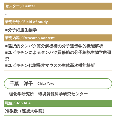
センター／Center
-
研究分野／
Field of study
■分子細胞生物学
研究内容／
Research content
■選択的タンパク質分解機構の分子遺伝学的機能解析
■ユビキチンによるタンパク質修飾の分子細胞生物学的研
究
■ユビキチン代謝異常マウスの生体高次機能解析
千葉 洋子
Chiba Yoko
理化学研究所 環境資源科学研究センター
職位／Job title
准教授（連携大学院）