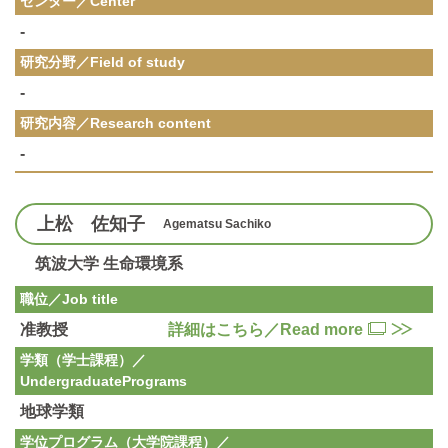
センター／Center
-
研究分野／
Field of study
-
研究内容／
Research content
-
上松 佐知子
Agematsu Sachiko
筑波大学 生命環境系
職位／Job title
准教授
詳細はこちら／Read more
学類（学士課程）／
Undergraduate
Programs
地球学類
学位プログラム（大学院課程）／