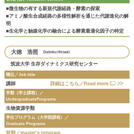
■微生物の有する新規代謝経路・酵素の探索
■アミノ酸生合成経路の多様性解析を通じた代謝進化の解
明
■生化学と触媒化学の融合による酵素最適化因子の特定
大徳 浩照
Daitoku Hiroaki
筑波大学 生存ダイナミクス研究センター
職位／Job title
講師
詳細はこちら／Read more
学類（学士課程）／
Undergraduate
Programs
生物資源学類
学位プログラム（大学院課程）／
Graduate Programs
前期／master's program