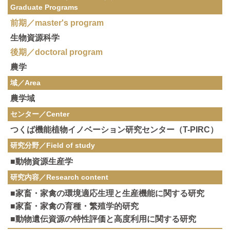
Graduate Programs
前期／master's program
生物資源科学
後期／doctoral program
農学
域／Area
農学域
センター／Center
つくば機能植物イノベーション研究センター（T-PIRC）
研究分野／
Field of study
■動物資源生産学
研究内容／
Research content
■家畜・家禽の環境適応生理と生産機能に関する研究
■家畜・家禽の育種・繁殖学的研究
■動物遺伝資源の特性評価と高度利用に関する研究