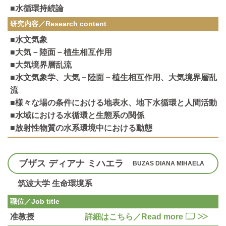
■水循環持続論
研究内容／
Research content
■水文気象
■大気－陸面－植生相互作用
■大気境界層乱流
■水文気象学、大気－陸面－植生相互作用、大気境界層乱
流
■様々な場の条件における地表水、地下水循環と人間活動
■水域における水循環と生態系の関係
■放射性物質の水系環境中における動態
ブザス ディアナ ミハエラ
BUZAS DIANA MIHAELA
筑波大学 生命環境系
職位／Job title
准教授
詳細はこちら／Read more