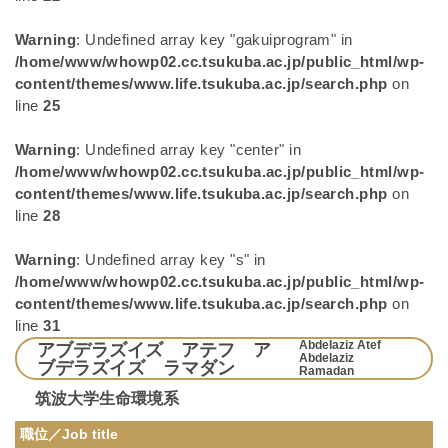
Warning
: Undefined array key "gakuiprogram" in
/home/www/whowp02.cc.tsukuba.ac.jp/public_html/wp-
content/themes/www.life.tsukuba.ac.jp/search.php
on
line
25
Warning
: Undefined array key "center" in
/home/www/whowp02.cc.tsukuba.ac.jp/public_html/wp-
content/themes/www.life.tsukuba.ac.jp/search.php
on
line
28
Warning
: Undefined array key "s" in
/home/www/whowp02.cc.tsukuba.ac.jp/public_html/wp-
content/themes/www.life.tsukuba.ac.jp/search.php
on
line
31
Abdelaziz Atef
アブデラズイズ アテフ ア
Abdelaziz
ブデラズイズ ラマダン
Ramadan
筑波大学生命環境系
職位／Job title