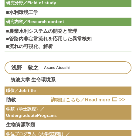
研究分野／
Field of study
■水利環境工学
研究内容／
Research content
■農業水利システムの開発と管理
■管路内非定常流れを応用した異常検知
■流れの可視化、解析
浅野 敦之
Asano Atsushi
筑波大学 生命環境系
職位／Job title
助教
詳細はこちら／Read more
学類（学士課程）／
Undergraduate
Programs
生物資源学類
学位プログラム（大学院課程）／