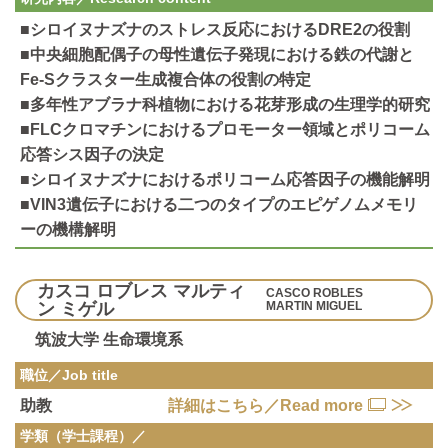
■シロイヌナズナのストレス反応におけるDRE2の役割
■中央細胞配偶子の母性遺伝子発現における鉄の代謝と
Fe-Sクラスター生成複合体の役割の特定
■多年性アブラナ科植物における花芽形成の生理学的研究
■FLCクロマチンにおけるプロモーター領域とポリコーム
応答シス因子の決定
■シロイヌナズナにおけるポリコーム応答因子の機能解明
■VIN3遺伝子における二つのタイプのエピゲノムメモリ
ーの機構解明
カスコ ロブレス マルティ
CASCO ROBLES
ン ミゲル
MARTIN MIGUEL
筑波大学 生命環境系
職位／Job title
助教
詳細はこちら／Read more
学類（学士課程）／