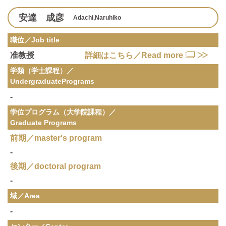
安達 成彦
Adachi,Naruhiko
職位／Job title
准教授
詳細はこちら／Read more
学類（学士課程）／
Undergraduate
Programs
-
学位プログラム（大学院課程）／
Graduate Programs
前期／master's program
-
後期／doctoral program
-
域／Area
-