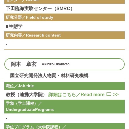
下田臨海実験センター（SMRC）
研究分野／
Field of study
■生態学
研究内容／
Research content
-
岡本 章玄
Akihiro Okamoto
国立研究開発法人物質・材料研究機構
職位／Job title
教授（連携大学院）
詳細はこちら／Read more
学類（学士課程）／
Undergraduate
Programs
-
学位プログラム（大学院課程）／