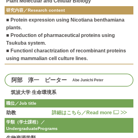
Plant Molecular and Cellular Biology
研究内容／
Research content
■ Protein expression using Nicotiana benthamiana
plants.
■ Production of pharmaceutical proteins using
Tsukuba system.
■ Functionl charactrization of recombinant proteins
using mammalian cell culture lines.
阿部 淳一 ピーター
Abe Junichi Peter
筑波大学 生命環境系
職位／Job title
助教
詳細はこちら／Read more
学類（学士課程）／
Undergraduate
Programs
生物資源学類