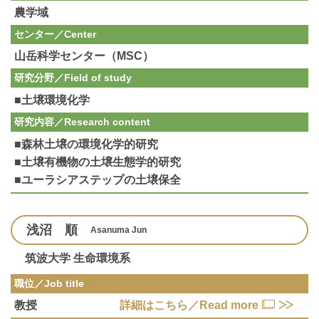
農学域
センター／Center
山岳科学センター（MSC）
研究分野／
Field of study
■土壌環境化学
研究内容／
Research content
■森林土壌の環境化学的研究
■土壌有機物の土壌生態学的研究
■ユーラシアステップの土壌保全
浅沼 順
Asanuma Jun
筑波大学 生命環境系
職位／Job title
教授
詳細はこちら／Read more