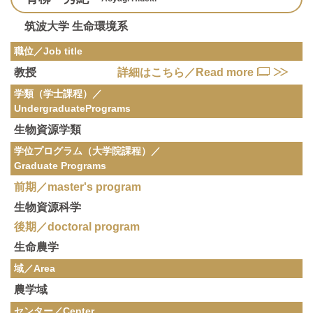
筑波大学 生命環境系
職位／Job title
教授
詳細はこちら／Read more
学類（学士課程）／
Undergraduate
Programs
生物資源学類
学位プログラム（大学院課程）／
Graduate Programs
前期／master's program
生物資源科学
後期／doctoral program
生命農学
域／Area
農学域
センター／Center