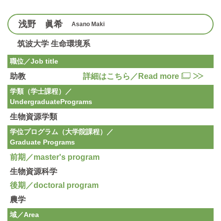
浅野 眞希
Asano Maki
筑波大学 生命環境系
職位／Job title
助教
詳細はこちら／Read more
学類（学士課程）／
Undergraduate
Programs
生物資源学類
学位プログラム（大学院課程）／
Graduate Programs
前期／master's program
生物資源科学
後期／doctoral program
農学
域／Area